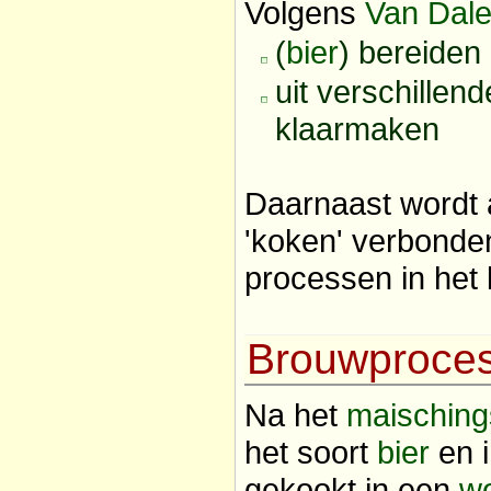
Volgens
Van Dal
(
bier
) bereiden
uit verschillen
klaarmaken
Daarnaast wordt 
'koken' verbonden
processen in het
Brouwproce
Na het
maisching
het soort
bier
en i
gekookt in een
wo