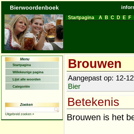
Bierwoordenboek
infor
Startpagina
A
B
C
D
E
F
Brouwen
Menu
Startpagina
Willekeurige pagina
Aangepast op: 12-12-
Lijst alle woorden
Bier
Categoriën
Betekenis
Zoeken
Uitgebreid zoeken »
Brouwen is het b