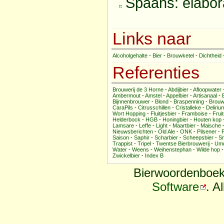
Spaans: elabor
Links naar
Alcoholgehalte
-
Bier
-
Brouwketel
-
Dichtheid
Referenties
Brouwerij de 3 Horne
-
Abdijbier
-
Afloopwater
Ambermout
-
Amstel
-
Appelbier
-
Artisanaal
-
Bijnnenbrouwer
-
Blond
-
Braspenning
-
Brouw
CaraPils
-
Citrusschillen
-
Cristalleke
-
Deliri
Wort Hopping
-
Fluitjesbier
-
Framboise
-
Fruit
Helderbock
-
HGB
-
Honingbier
-
Houten kop
Lamsare
-
Leffe
-
Light
-
Maartbier
-
Maische
Nieuwsberichten
-
Old Ale
-
ONK
-
Pilsener
-
Saison
-
Saphir
-
Scharbier
-
Scheepsbier
-
Sm
Trappist
-
Tripel
-
Twentse Bierbrouwerij
-
Umq
Water
-
Weens
-
Weihenstephan
-
Wilde hop
Zwickelbier
-
Index B
Bierwoordenboek
Software
. A