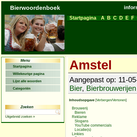
Bierwoordenboek
infor
Startpagina
A
B
C
D
E
F
Amstel
Menu
Startpagina
Willekeurige pagina
Aangepast op: 11-05-
Lijst alle woorden
Bier
,
Bierbrouwerijen
Categoriën
Inhoudsopgave
[
Verbergen/Vertonen
]
Zoeken
Brouwerij
Bieren
Uitgebreid zoeken »
Reklame
Slogans
YouTube commercials
Locatie(s)
Linkies