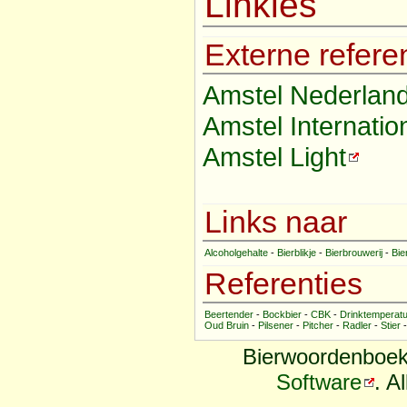
Linkies
Externe refere
Amstel Nederlan
Amstel Internatio
Amstel Light
Links naar
Alcoholgehalte
-
Bierblikje
-
Bierbrouwerij
-
Bie
Referenties
Beertender
-
Bockbier
-
CBK
-
Drinktemperat
Oud Bruin
-
Pilsener
-
Pitcher
-
Radler
-
Stier
Bierwoordenboek
Software
. A