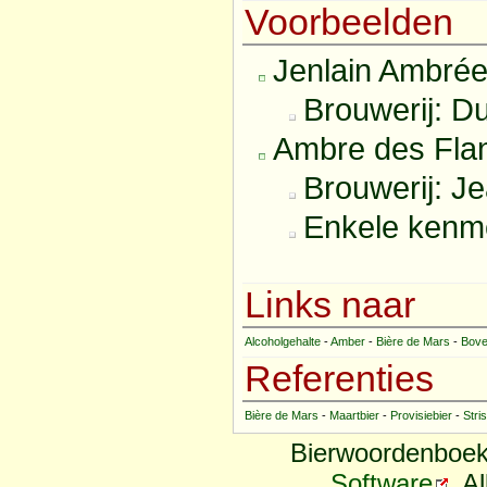
Voorbeelden
Jenlain Ambrée
Brouwerij: Du
Ambre des Fla
Brouwerij: J
Enkele kenm
Links naar
Alcoholgehalte
-
Amber
-
Bière de Mars
-
Bove
Referenties
Bière de Mars
-
Maartbier
-
Provisiebier
-
Stri
Bierwoordenboek
Software
. A