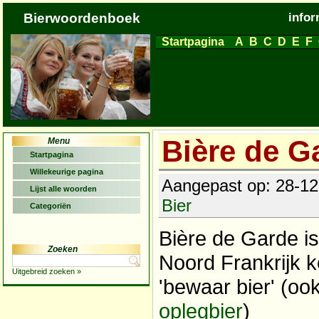
Bierwoordenboek
infor
Startpagina
A
B
C
D
E
F
Bière de G
Menu
Startpagina
Willekeurige pagina
Aangepast op: 28-12-
Lijst alle woorden
Bier
Categoriën
Bière de Garde is
Zoeken
Noord Frankrijk ko
Uitgebreid zoeken »
'bewaar bier' (oo
oplegbier
)