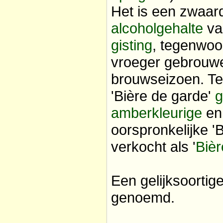
Het is een zwaar
alcoholgehalte
va
gisting
, tegenwoo
vroeger gebrouwe
brouwseizoen. Te
'Bière de garde'
g
amberkleurige
en 
oorspronkelijke '
verkocht als '
Biè
Een gelijksoortig
genoemd.