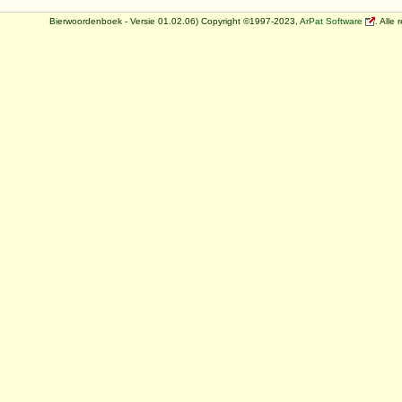
Bierwoordenboek - Versie 01.02.06) Copyright ©1997-2023,
ArPat Software
. Alle