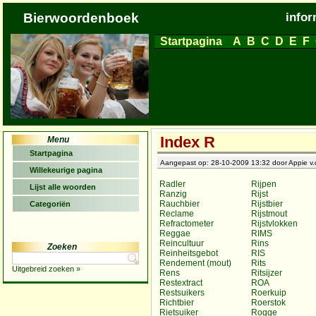
Bierwoordenboek
infor
Startpagina
A
B
C
D
E
F
Index R
Menu
Startpagina
Aangepast op: 28-10-2009 13:32 door Appie v.d
Willekeurige pagina
Radler
Rijpen
Lijst alle woorden
Ranzig
Rijst
Rauchbier
Rijstbier
Categoriën
Reclame
Rijstmout
Refractometer
Rijstvlokken
Reggae
RIMS
Reincultuur
Rins
Zoeken
Reinheitsgebot
RIS
Rendement (mout)
Rits
Uitgebreid zoeken »
Rens
Ritsijzer
Restextract
ROA
Restsuikers
Roerkuip
Richtbier
Roerstok
Rietsuiker
Rogge