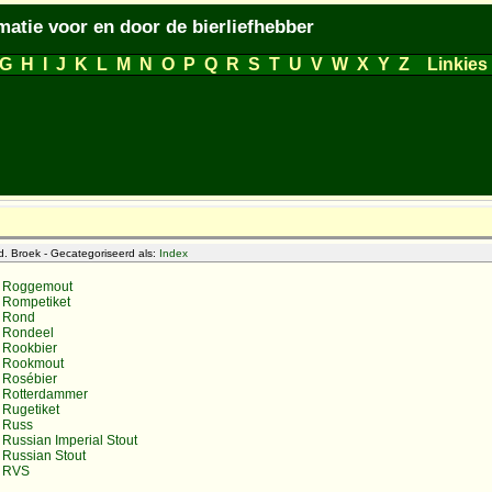
matie voor en door de bierliefhebber
G
H
I
J
K
L
M
N
O
P
Q
R
S
T
U
V
W
X
Y
Z
Linkies
. Broek - Gecategoriseerd als:
Index
Roggemout
Rompetiket
Rond
Rondeel
Rookbier
Rookmout
Rosébier
Rotterdammer
Rugetiket
Russ
Russian Imperial Stout
Russian Stout
RVS