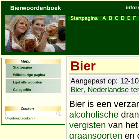
Bierwoordenboek
infor
Startpagina
A
B
C
D
E
F
Bier
Menu
Startpagina
Willekeurige pagina
Aangepast op: 12-10-
Lijst alle woorden
Bier
,
Nederlandse t
Categoriën
Bier is een verz
Zoeken
alcoholische
dran
Uitgebreid zoeken »
vergisten
van he
graansoorten
en 