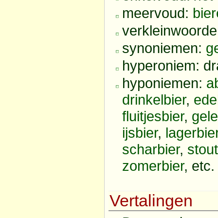
meervoud:
bie
verkleinwoord
synoniemen:
g
hyperoniem: d
hyponiemen:
ab
drinkelbier
,
edel
fluitjesbier
,
gel
ijsbier
,
lagerbie
scharbier
,
stout
zomerbier
, etc.
Vertalingen