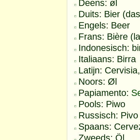
Deens: øl
Duits: Bier (das
Engels: Beer
Frans: Bière (la
Indonesisch: b
Italiaans: Birra
Latijn: Cervisia
Noors: Øl
Papiamento:
S
Pools: Piwo
Russisch: Pivo
Spaans: Cervez
Zweeds: Öl