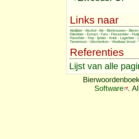
Links naar
Abdijbier
-
Alcohol
-
Ale
-
Bierbrouwen
-
Bieren
Etiketbier
-
Extract
-
Faro
-
Flessenbier
-
Fluit
Haverbier
-
Hop
-
Ijsbier
-
Kriek
-
Lagerbier
-
Tarwemout
-
Uitschenken
-
Vloeibaar brood
-
Referenties
Lijst van alle pa
Bierwoordenboek
Software
. A