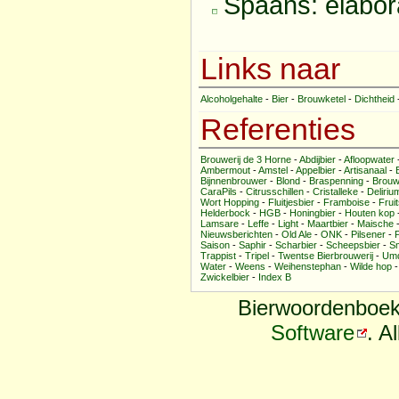
Spaans: elabor
Links naar
Alcoholgehalte
-
Bier
-
Brouwketel
-
Dichtheid
Referenties
Brouwerij de 3 Horne
-
Abdijbier
-
Afloopwater
Ambermout
-
Amstel
-
Appelbier
-
Artisanaal
-
Bijnnenbrouwer
-
Blond
-
Braspenning
-
Brouw
CaraPils
-
Citrusschillen
-
Cristalleke
-
Deliri
Wort Hopping
-
Fluitjesbier
-
Framboise
-
Fruit
Helderbock
-
HGB
-
Honingbier
-
Houten kop
Lamsare
-
Leffe
-
Light
-
Maartbier
-
Maische
Nieuwsberichten
-
Old Ale
-
ONK
-
Pilsener
-
Saison
-
Saphir
-
Scharbier
-
Scheepsbier
-
Sm
Trappist
-
Tripel
-
Twentse Bierbrouwerij
-
Umq
Water
-
Weens
-
Weihenstephan
-
Wilde hop
Zwickelbier
-
Index B
Bierwoordenboek
Software
. A