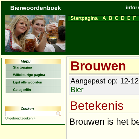
Bierwoordenboek
infor
Startpagina
A
B
C
D
E
F
Brouwen
Menu
Startpagina
Willekeurige pagina
Aangepast op: 12-12-
Lijst alle woorden
Bier
Categoriën
Betekenis
Zoeken
Uitgebreid zoeken »
Brouwen is het b