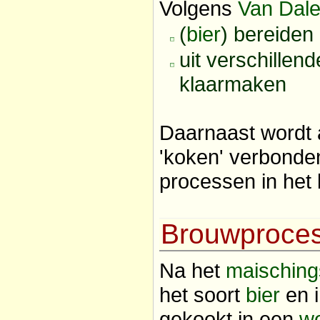
Volgens
Van Dal
(
bier
) bereiden
uit verschillen
klaarmaken
Daarnaast wordt 
'koken' verbonden
processen in het
Brouwproce
Na het
maisching
het soort
bier
en i
gekookt in een
wo