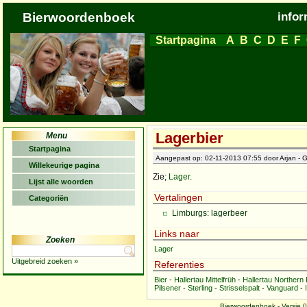
Bierwoordenboek
infor
Startpagina
A
B
C
D
E
F
Lagerbier
Menu
Startpagina
Aangepast op: 02-11-2013 07:55 door Arjan - G
Willekeurige pagina
Zie;
Lager
.
Lijst alle woorden
Vertalingen
Categoriën
Limburgs: lagerbeer
Links naar
Zoeken
Lager
Uitgebreid zoeken »
Referenties
Bier
-
Hallertau Mittelfrüh
-
Hallertau Northern
Pilsener
-
Sterling
-
Strisselspalt
-
Vanguard
-
Bierwoordenboek - Versie 