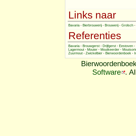
Links naar
Bavaria
-
Bierbrouwerij
-
Brouwerij
-
Grolsch
Referenties
Bavaria
-
Brouwgerst
-
Drijfgerst
-
Eestoven
-
Lagermout
-
Mouter
-
Moutkeerder
-
Moutsort
Zuurmout
-
Zwickelbier
-
Bierwoordenboek
-
I
Bierwoordenboek
Software
. A