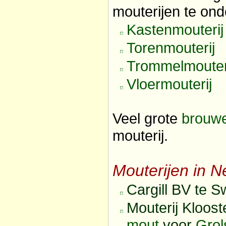
mouterijen te on
Kastenmouterij
Torenmouterij
Trommelmouter
Vloermouterij
Veel grote
brouwe
mouterij.
Mouterijen in N
Cargill BV te 
Mouterij Kloost
mout
voor
Grol