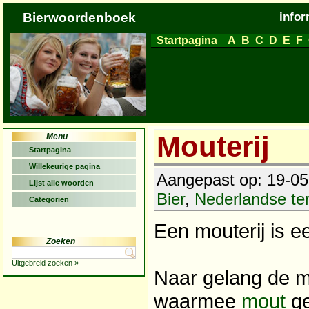
Bierwoordenboek
infor
Startpagina
A
B
C
D
E
F
Mouterij
Menu
Startpagina
Willekeurige pagina
Aangepast op: 19-05-
Lijst alle woorden
Bier
,
Nederlandse t
Categoriën
Een mouterij is e
Zoeken
Uitgebreid zoeken »
Naar gelang de m
waarmee
mout
ge