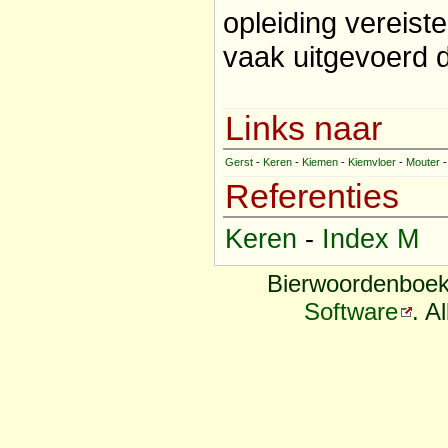
opleiding vereiste
vaak uitgevoerd 
Links naar
Gerst
-
Keren
-
Kiemen
-
Kiemvloer
-
Mouter
Referenties
Keren
-
Index M
Bierwoordenboek
Software
. A