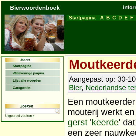
Bierwoordenboek
infor
Startpagina
A
B
C
D
E
F
Moutkeerd
Menu
Startpagina
Willekeurige pagina
Aangepast op: 30-10-
Lijst alle woorden
Bier
,
Nederlandse t
Categoriën
Een moutkeerder 
Zoeken
mouterij werkt e
Uitgebreid zoeken »
gerst
'
keerde
' da
een zeer nauwkeur