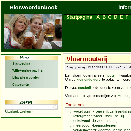
Bierwoordenboek
infor
Startpagina
A
B
C
D
E
F
Vloermouterij
Menu
Startpagina
Aangepast op: 12-10-2013 13:14 door Arjan - G
Willekeurige pagina
Een vloermouterij is een
mouterij
, waarbi
Lijst alle woorden
Om de
kiemende
gerst
te beluchten word
Categoriën
Dit type
mouterij
is de oudste vorm van
m
Voor andere type mouterijen zie;
Mouterij
Zoeken
Taalkundig
woordvorm: vrouwelijk zelfstandig
Uitgebreid zoeken »
lettergrepen: vloer - mou - te - rij
enkelvoud: de vloermouterij
meervoud: vloermouterijen
verkleinwoord: vloermouterijtje, vloe