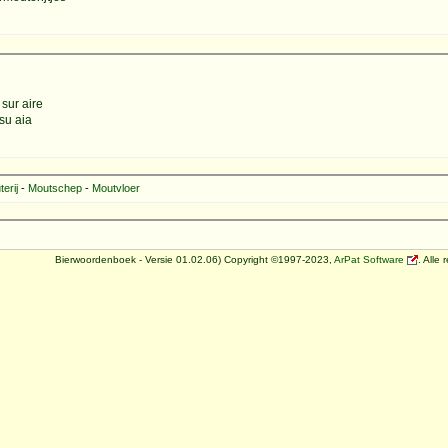
 sur aire
 su aia
erij
-
Moutschep
-
Moutvloer
Bierwoordenboek - Versie 01.02.06) Copyright ©1997-2023,
ArPat Software
. Alle