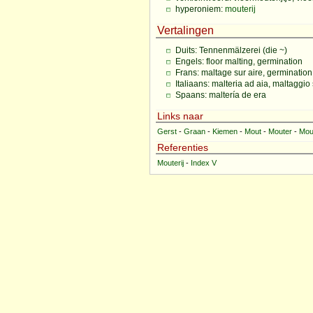
hyperoniem:
mouterij
Vertalingen
Duits: Tennenmälzerei (die ~)
Engels: floor malting, germination
Frans: maltage sur aire, germination
Italiaans: malteria ad aia, maltaggio
Spaans: maltería de era
Links naar
Gerst
-
Graan
-
Kiemen
-
Mout
-
Mouter
-
Mout
Referenties
Mouterij
-
Index V