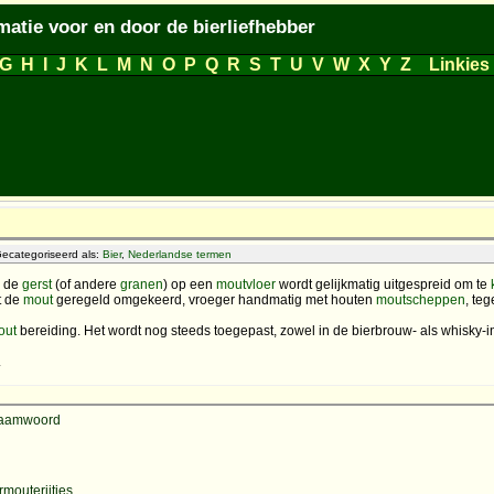
matie voor en door de bierliefhebber
G
H
I
J
K
L
M
N
O
P
Q
R
S
T
U
V
W
X
Y
Z
Linkies
ecategoriseerd als:
Bier
,
Nederlandse termen
j de
gerst
(of andere
granen
) op een
moutvloer
wordt gelijkmatig uitgespreid om te
t de
mout
geregeld omgekeerd, vroeger handmatig met houten
moutscheppen
, te
out
bereiding. Het wordt nog steeds toegepast, zowel in de bierbrouw- als whisky-in
.
 naamwoord
rmouterijtjes