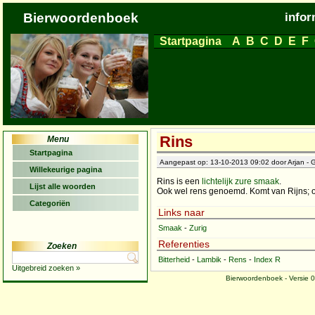
Bierwoordenboek
infor
Startpagina
A
B
C
D
E
F
Rins
Menu
Startpagina
Aangepast op: 13-10-2013 09:02 door Arjan - G
Willekeurige pagina
Rins is een
lichtelijk zure
smaak
.
Lijst alle woorden
Ook wel rens genoemd. Komt van Rijns; 
Categoriën
Links naar
Smaak
-
Zurig
Referenties
Zoeken
Bitterheid
-
Lambik
-
Rens
-
Index R
Uitgebreid zoeken »
Bierwoordenboek - Versie 