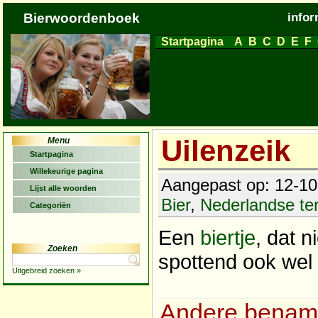
Bierwoordenboek
infor
Startpagina
A
B
C
D
E
F
Uilenzeik
Menu
Startpagina
Willekeurige pagina
Aangepast op: 12-10-
Lijst alle woorden
Bier
,
Nederlandse t
Categoriën
Een
biertje
, dat 
Zoeken
spottend ook wel 
Uitgebreid zoeken »
Andere benam