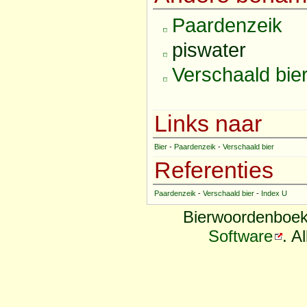
Paardenzeik
piswater
Verschaald bie
Links naar
Bier
-
Paardenzeik
-
Verschaald bier
Referenties
Paardenzeik
-
Verschaald bier
-
Index U
Bierwoordenboek
Software
. A