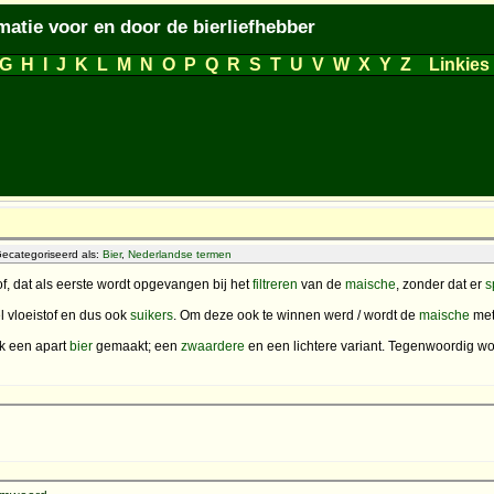
matie voor en door de bierliefhebber
G
H
I
J
K
L
M
N
O
P
Q
R
S
T
U
V
W
X
Y
Z
Linkies
ecategoriseerd als:
Bier
,
Nederlandse termen
f, dat als eerste wordt opgevangen bij het
filtreren
van de
maische
, zonder dat er
s
 vloeistof en dus ook
suikers
. Om deze ook te winnen werd / wordt de
maische
met
k een apart
bier
gemaakt; een
zwaardere
en een lichtere variant. Tegenwoordig w