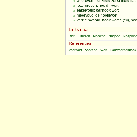
woordvorm: onzijdig zelfstandig n
lettergrepen: hoofd - wort
enkelvoud:
het
hoofdwort
meervoud: de hoofdwort
verkleinwoord: hoofdwortje (ev), ho
Links naar
Bier
-
Filtreren
-
Maische
-
Nagoed
-
Naspoel
Referenties
Voorwort
-
Voorzoo
-
Wort
-
Bierwoordenboek