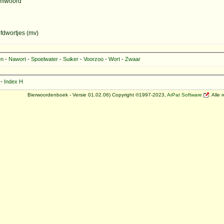
aamwoord
ofdwortjes (mv)
en
-
Nawort
-
Spoelwater
-
Suiker
-
Voorzoo
-
Wort
-
Zwaar
-
Index H
Bierwoordenboek - Versie 01.02.06) Copyright ©1997-2023,
ArPat Software
. Alle