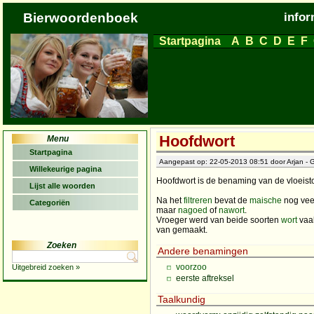
Bierwoordenboek
infor
Startpagina
A
B
C
D
E
F
Hoofdwort
Menu
Startpagina
Aangepast op: 22-05-2013 08:51 door Arjan - G
Willekeurige pagina
Hoofdwort is de benaming van de vloeisto
Lijst alle woorden
Na het
filtreren
bevat de
maische
nog veel
Categoriën
maar
nagoed
of
nawort
.
Vroeger werd van beide soorten
wort
vaa
van gemaakt.
Zoeken
Andere benamingen
voorzoo
Uitgebreid zoeken »
eerste aftreksel
Taalkundig