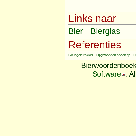
Links naar
Bier
-
Bierglas
Referenties
Goudgele rakker
-
Opgewonden appelsap
-
Pi
Bierwoordenboek
Software
. A