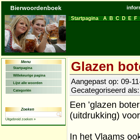
Bierwoordenboek
infor
Startpagina
A
B
C
D
E
F
Glazen bo
Menu
Startpagina
Willekeurige pagina
Aangepast op: 09-11-
Lijst alle woorden
Gecategoriseerd als
Categoriën
Een 'glazen bote
Zoeken
(uitdrukking) voo
Uitgebreid zoeken »
In het Vlaams oo