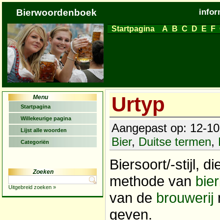
Bierwoordenboek
infor
Startpagina
A
B
C
D
E
F
Urtyp
Menu
Startpagina
Willekeurige pagina
Aangepast op: 12-10-
Lijst alle woorden
Bier
,
Duitse termen
,
Categoriën
Biersoort/-stijl, 
Zoeken
methode van
bie
Uitgebreid zoeken »
van de
brouwerij
geven.