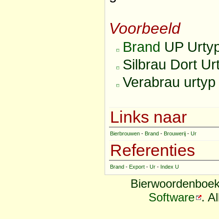
Voorbeeld
Brand
UP Urtyp
Silbrau Dort U
Verabrau urtyp
Links naar
Bierbrouwen
-
Brand
-
Brouwerij
-
Ur
Referenties
Brand
-
Export
-
Ur
-
Index U
Bierwoordenboek
Software
. A