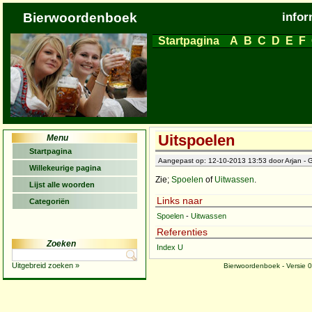
Bierwoordenboek
infor
Startpagina
A
B
C
D
E
F
Uitspoelen
Menu
Startpagina
Aangepast op: 12-10-2013 13:53 door Arjan - G
Willekeurige pagina
Zie;
Spoelen
of
Uitwassen
.
Lijst alle woorden
Links naar
Categoriën
Spoelen
-
Uitwassen
Referenties
Zoeken
Index U
Uitgebreid zoeken »
Bierwoordenboek - Versie 