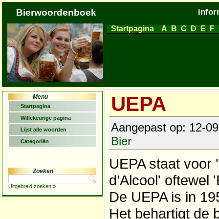
Bierwoordenboek
infor
Startpagina
A
B
C
D
E
F
UEPA
Menu
Startpagina
Willekeurige pagina
Aangepast op: 12-09-
Lijst alle woorden
Bier
Categoriën
UEPA staat voor 
Zoeken
d’Alcool' oftewel
Uitgebreid zoeken »
De UEPA is in 195
Het behartigt de 