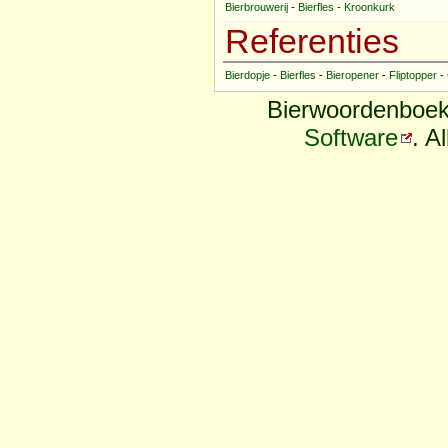
Bierbrouwerij
-
Bierfles
-
Kroonkurk
Referenties
Bierdopje
-
Bierfles
-
Bieropener
-
Fliptopper
-
Bierwoordenboek
Software
. A