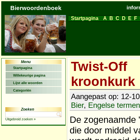
Bierwoordenboek
infor
Startpagina
A
B
C
D
E
F
Twist-Off
Menu
Startpagina
Willekeurige pagina
kroonkurk
Lijst alle woorden
Categoriën
Aangepast op: 12-10-
Bier
,
Engelse termen
Zoeken
De zogenaamde 'T
Uitgebreid zoeken »
die door middel 