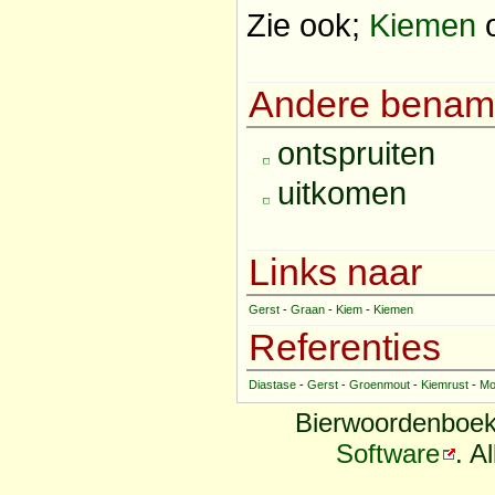
Zie ook;
Kiemen
Andere benam
ontspruiten
uitkomen
Links naar
Gerst
-
Graan
-
Kiem
-
Kiemen
Referenties
Diastase
-
Gerst
-
Groenmout
-
Kiemrust
-
Mo
Bierwoordenboek
Software
. A