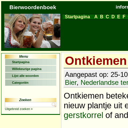
Bierwoordenboek
infor
Startpagina
A
B
C
D
E
F
Ontkiemen
Menu
Startpagina
Willekeurige pagina
Aangepast op: 25-10-
Lijst alle woorden
Bier
,
Nederlandse t
Categoriën
Ontkiemen beteke
Zoeken
nieuw plantje uit
Uitgebreid zoeken »
gerstkorrel
of an