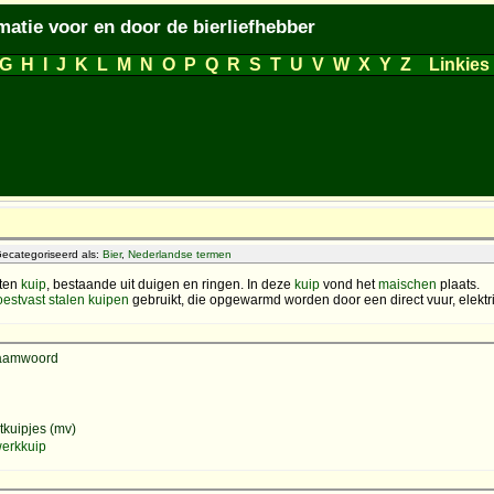
matie voor en door de bierliefhebber
G
H
I
J
K
L
M
N
O
P
Q
R
S
T
U
V
W
X
Y
Z
Linkies
ecategoriseerd als:
Bier
,
Nederlandse termen
uten
kuip
, bestaande uit duigen en ringen. In deze
kuip
vond het
maischen
plaats.
oestvast stalen
kuipen
gebruikt, die opgewarmd worden door een direct vuur, elektr
naamwoord
tkuipjes (mv)
erkkuip