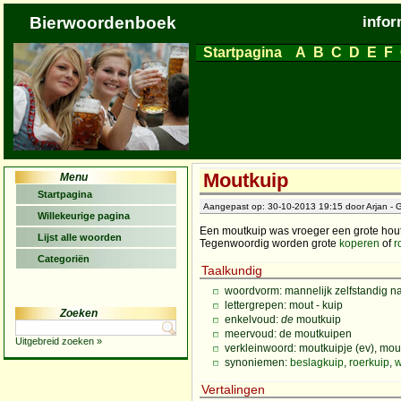
Bierwoordenboek
infor
Startpagina
A
B
C
D
E
F
Moutkuip
Menu
Startpagina
Aangepast op: 30-10-2013 19:15 door Arjan - G
Willekeurige pagina
Een moutkuip was vroeger een grote ho
Lijst alle woorden
Tegenwoordig worden grote
koperen
of
r
Categoriën
Taalkundig
woordvorm: mannelijk zelfstandig 
lettergrepen: mout - kuip
Zoeken
enkelvoud:
de
moutkuip
meervoud: de moutkuipen
Uitgebreid zoeken »
verkleinwoord: moutkuipje (ev), mou
synoniemen:
beslagkuip
,
roerkuip
,
w
Vertalingen