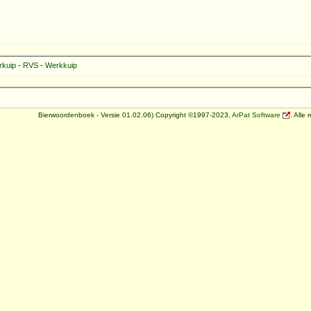
rkuip
-
RVS
-
Werkkuip
Bierwoordenboek - Versie 01.02.06) Copyright ©1997-2023,
ArPat Software
. Alle