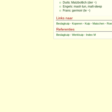
Duits: Malzbottich (der ~)
Engels: mash tun, malt-steep
Frans: germoir (le ~)
Links naar
Beslagkuip
-
Koperen
-
Kuip
-
Maischen
-
Roe
Referenties
Beslagkuip
-
Werkkuip
-
Index M