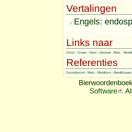
Vertalingen
Engels: endos
Links naar
Gerst
-
Graan
-
Kiem
-
Kiemwit
-
Maïs
-
Meell
Referenties
Gerstekorrel
-
Maïs
-
Meelkern
-
Meellichaam
Bierwoordenboek
Software
. A