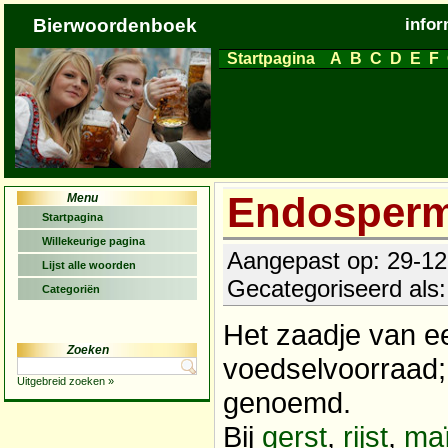
Bierwoordenboek
infor
Startpagina
A
B
C
D
E
F
Endosper
Menu
Startpagina
Willekeurige pagina
Aangepast op: 29-12-
Lijst alle woorden
Gecategoriseerd als
Categoriën
Het zaadje van e
Zoeken
voedselvoorraad
Uitgebreid zoeken »
genoemd.
Bij
gerst
,
rijst
,
ma