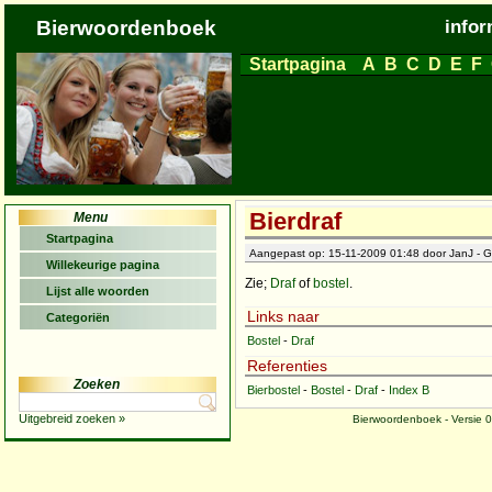
Bierwoordenboek
infor
Startpagina
A
B
C
D
E
F
Bierdraf
Menu
Startpagina
Aangepast op: 15-11-2009 01:48 door JanJ - G
Willekeurige pagina
Zie;
Draf
of
bostel
.
Lijst alle woorden
Links naar
Categoriën
Bostel
-
Draf
Referenties
Zoeken
Bierbostel
-
Bostel
-
Draf
-
Index B
Uitgebreid zoeken »
Bierwoordenboek - Versie 