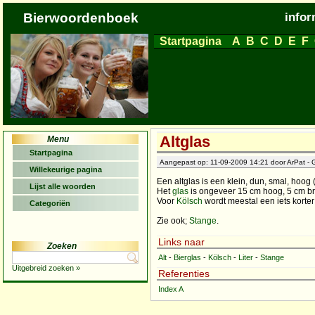
Bierwoordenboek
infor
Startpagina
A
B
C
D
E
F
Altglas
Menu
Startpagina
Aangepast op: 11-09-2009 14:21 door ArPat - 
Willekeurige pagina
Een altglas is een klein, dun, smal, hoog 
Lijst alle woorden
Het
glas
is ongeveer 15 cm hoog, 5 cm br
Voor
Kölsch
wordt meestal een iets korter
Categoriën
Zie ook;
Stange
.
Links naar
Zoeken
Alt
-
Bierglas
-
Kölsch
-
Liter
-
Stange
Uitgebreid zoeken »
Referenties
Index A