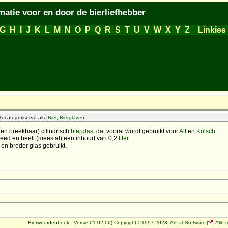
matie voor en door de bierliefhebber
G
H
I
J
K
L
M
N
O
P
Q
R
S
T
U
V
W
X
Y
Z
Linkies
Gecategoriseerd als:
Bier
,
Bierglazen
(en breekbaar) cilindrisch
bierglas
, dat vooral wordt gebruikt voor
Alt
en
Kölsch
.
eed en heeft (meestal) een inhoud van 0,2
liter
.
 en breder glas gebruikt.
Bierwoordenboek - Versie 01.02.06) Copyright ©1997-2023,
ArPat Software
. Alle