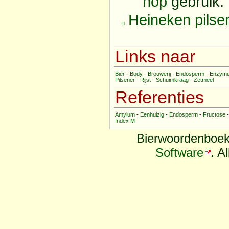
hop
gebruik.
Heineken
pilse
Links naar
Bier
-
Body
-
Brouwerij
-
Endosperm
-
Enzym
Pilsener
-
Rijst
-
Schuimkraag
-
Zetmeel
Referenties
Amylum
-
Eenhuizig
-
Endosperm
-
Fructose
Index M
Bierwoordenboek
Software
. A