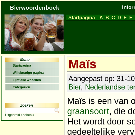
Bierwoordenboek
infor
Startpagina
A
B
C
D
E
F
Maïs
Menu
Startpagina
Willekeurige pagina
Aangepast op: 31-10-
Lijst alle woorden
Bier
,
Nederlandse t
Categoriën
Maïs is een van 
Zoeken
graansoort
, die 
Uitgebreid zoeken »
Het wordt door s
gedeeltelijke ve