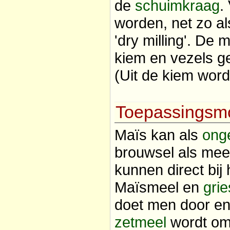
de
schuimkraag
.
worden, net zo a
'dry milling'. De
kiem en vezels g
(Uit de kiem word
Toepassingsmo
Maïs kan als
ong
brouwsel als mee
kunnen direct bij
Maïsmeel en
grie
doet men door en
zetmeel
wordt omg